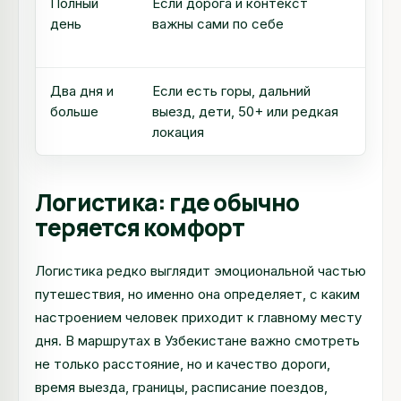
Полный
Если дорога и контекст
Нач
день
важны сами по себе
дли
сло
Два дня и
Если есть горы, дальний
Доб
больше
выезд, дети, 50+ или редкая
зар
локация
пож
Логистика: где обычно
теряется комфорт
Логистика редко выглядит эмоциональной частью
путешествия, но именно она определяет, с каким
настроением человек приходит к главному месту
дня. В маршрутах в Узбекистане важно смотреть
не только расстояние, но и качество дороги,
время выезда, границы, расписание поездов,