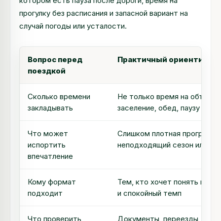
котором есть пауза после дороги, время на
прогулку без расписания и запасной вариант на
случай погоды или усталости.
Вопрос перед
Практичный ориентир
поездкой
Сколько времени
Не только время на объект и
закладывать
заселение, обед, паузу и ве
Что может
Слишком плотная программа,
испортить
неподходящий сезон или ож
впечатление
Кому формат
Тем, кто хочет понять мест
подходит
и спокойный темп
Что проверить
Документы, переезды, район