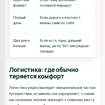
формат
основной маршрут
пыт
Полный
Если дорога и контекст
Нач
день
важны сами по себе
дли
сло
Два дня и
Если есть горы, дальний
Доб
больше
выезд, дети, 50+ или редкая
зар
локация
пож
Логистика: где обычно
теряется комфорт
Логистика редко выглядит эмоциональной частью
путешествия, но именно она определяет, с каким
настроением человек приходит к главному месту